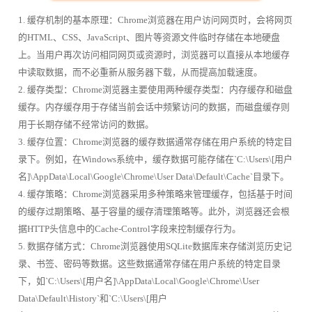
1. 缓存机制的基本原理：Chrome浏览器在用户访问网页时，会将网页
的HTML、CSS、JavaScript、图片等资源文件临时存储在本地硬盘
上。当用户再次访问相同网页或资源时，浏览器可以直接从本地缓存
中读取数据，而不必重新从服务器下载，从而提高加载速度。
2. 缓存类型：Chrome浏览器主要使用两种缓存类型：内存缓存和磁盘
缓存。内存缓存用于存储当前会话中频繁访问的数据，而磁盘缓存则
用于长期存储不经常访问的数据。
3. 缓存位置：Chrome浏览器的缓存数据通常存储在用户系统的特定目
录下。例如，在Windows系统中，缓存数据可能存储在`C:\Users\[用户
名]\AppData\Local\Google\Chrome\User Data\Default\Cache`目录下。
4. 缓存策略：Chrome浏览器采用多种策略来管理缓存，包括基于时间
的缓存过期策略、基于容量的缓存清理策略等。此外，浏览器还会根
据HTTP头信息中的Cache-Control字段来控制缓存行为。
5. 数据存储方式：Chrome浏览器使用SQLite数据库来存储浏览历史记
录、书签、密码等数据。这些数据通常存储在用户系统的特定目录
下，如`C:\Users\[用户名]\AppData\Local\Google\Chrome\User
Data\Default\History`和`C:\Users\[用户