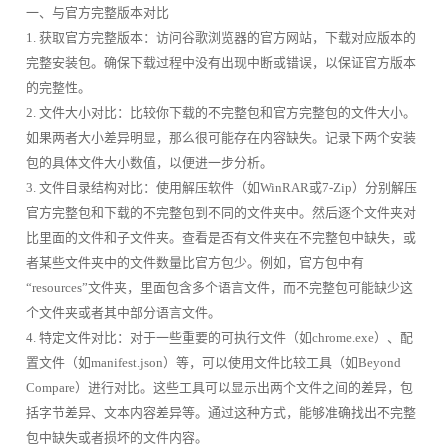
一、与官方完整版本对比
1. 获取官方完整版本：访问谷歌浏览器的官方网站，下载对应版本的
完整安装包。确保下载过程中没有出现中断或错误，以保证官方版本
的完整性。
2. 文件大小对比：比较你下载的不完整包和官方完整包的文件大小。
如果两者大小差异明显，那么很可能存在内容缺失。记录下两个安装
包的具体文件大小数值，以便进一步分析。
3. 文件目录结构对比：使用解压软件（如WinRAR或7-Zip）分别解压
官方完整包和下载的不完整包到不同的文件夹中。然后逐个文件夹对
比里面的文件和子文件夹。查看是否有文件夹在不完整包中缺失，或
者某些文件夹中的文件数量比官方包少。例如，官方包中有
“resources”文件夹，里面包含多个语言文件，而不完整包可能缺少这
个文件夹或者其中部分语言文件。
4. 特定文件对比：对于一些重要的可执行文件（如chrome.exe）、配
置文件（如manifest.json）等，可以使用文件比较工具（如Beyond
Compare）进行对比。这些工具可以显示出两个文件之间的差异，包
括字节差异、文本内容差异等。通过这种方式，能够准确找出不完整
包中缺失或者损坏的文件内容。