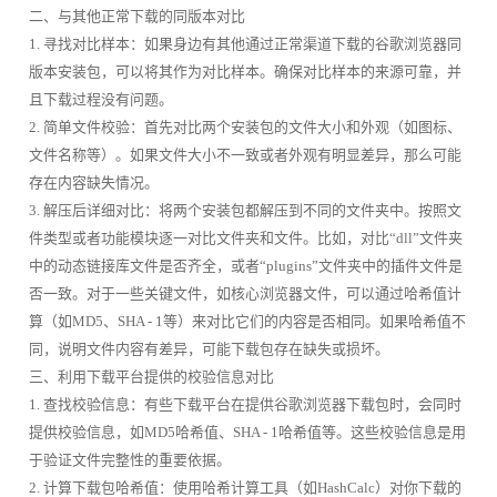
二、与其他正常下载的同版本对比
1. 寻找对比样本：如果身边有其他通过正常渠道下载的谷歌浏览器同
版本安装包，可以将其作为对比样本。确保对比样本的来源可靠，并
且下载过程没有问题。
2. 简单文件校验：首先对比两个安装包的文件大小和外观（如图标、
文件名称等）。如果文件大小不一致或者外观有明显差异，那么可能
存在内容缺失情况。
3. 解压后详细对比：将两个安装包都解压到不同的文件夹中。按照文
件类型或者功能模块逐一对比文件夹和文件。比如，对比“dll”文件夹
中的动态链接库文件是否齐全，或者“plugins”文件夹中的插件文件是
否一致。对于一些关键文件，如核心浏览器文件，可以通过哈希值计
算（如MD5、SHA - 1等）来对比它们的内容是否相同。如果哈希值不
同，说明文件内容有差异，可能下载包存在缺失或损坏。
三、利用下载平台提供的校验信息对比
1. 查找校验信息：有些下载平台在提供谷歌浏览器下载包时，会同时
提供校验信息，如MD5哈希值、SHA - 1哈希值等。这些校验信息是用
于验证文件完整性的重要依据。
2. 计算下载包哈希值：使用哈希计算工具（如HashCalc）对你下载的