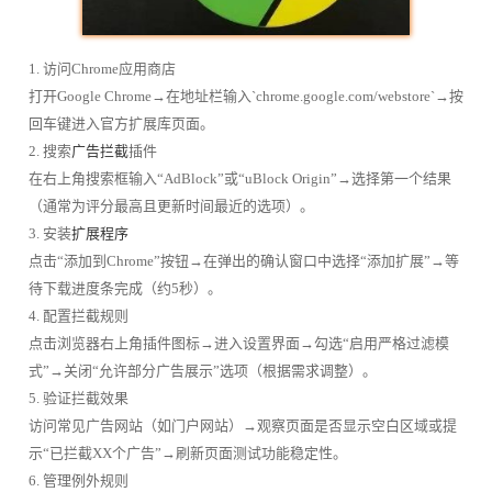
1. 访问Chrome应用商店
打开Google Chrome→在地址栏输入`chrome.google.com/webstore`→按
回车键进入官方扩展库页面。
2. 搜索
广告拦截
插件
在右上角搜索框输入“AdBlock”或“uBlock Origin”→选择第一个结果
（通常为评分最高且更新时间最近的选项）。
3. 安装
扩展程序
点击“添加到Chrome”按钮→在弹出的确认窗口中选择“添加扩展”→等
待下载进度条完成（约5秒）。
4. 配置拦截规则
点击浏览器右上角插件图标→进入设置界面→勾选“启用严格过滤模
式”→关闭“允许部分广告展示”选项（根据需求调整）。
5. 验证拦截效果
访问常见广告网站（如门户网站）→观察页面是否显示空白区域或提
示“已拦截XX个广告”→刷新页面测试功能稳定性。
6. 管理例外规则