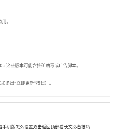
滥用。
装版”等篡改版本→这些版本可能含挖矿病毒或广告脚本。
（如多出“立即更新”按钮）。
器手机版怎么设置双击返回顶部看长文必备技巧