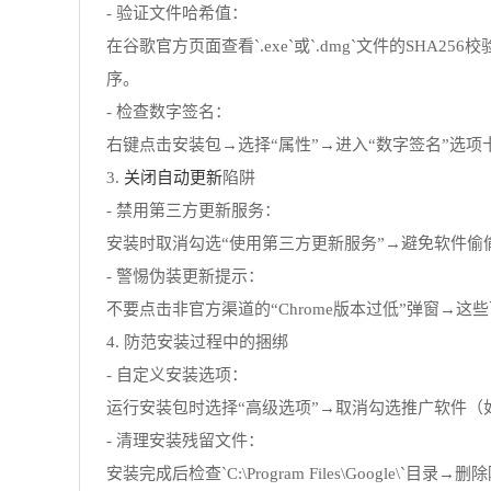
- 验证文件哈希值：
在谷歌官方页面查看`.exe`或`.dmg`文件的SHA256
序。
- 检查数字签名：
右键点击安装包→选择“属性”→进入“数字签名”选项卡→
关闭自动更新
3.
陷阱
- 禁用第三方更新服务：
安装时取消勾选“使用第三方更新服务”→避免软件偷偷安装其他工
- 警惕伪装更新提示：
不要点击非官方渠道的“Chrome版本过低”弹窗→这些可能
4. 防范安装过程中的捆绑
- 自定义安装选项：
运行安装包时选择“高级选项”→取消勾选推广软件（如
- 清理安装残留文件：
安装完成后检查`C:\Program Files\Google\