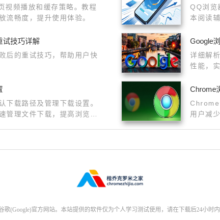
网页视频播放和缓存策略。教程
QQ浏
放流畅度，提升使用体验。
本阅读
顶部命
重试技巧详解
Goog
败后的重试技巧，帮助用户快
详细解析
性能，
置
Chro
认下载路径及管理下载设置。
Chro
速管理文件下载，提高浏览效
用户减
(Google)官方网站。本站提供的软件仅为个人学习测试使用，请在下载后24小时