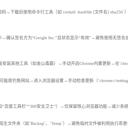
校验码→下载后使用命令行工具（如`certutil -hashfile [文件名]
确认签名方为“Google Inc.”且状态显示“有效”→避免使用无签
具（如金山毒霸）→手动开启Chrome内置更新→在`chrome://sett
是钓鱼网站→进入浏览器设置→手动检查更新（`chrome://setting
“百度工具栏”“360安全卫士”）→仅保留核心浏览器功能→减少系
`目录→删除陌生文件夹（如`Backup`、`Temp`）→避免临时文件被利用执行恶