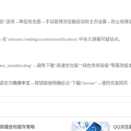
自启”选项→降低攻击面→手动管理浏览器启动和主页设置→防止权限
/settings/content/notifications`中永久屏蔽可疑站点。
`或`chrome_installer.dmg`→避免下载“高速优化版”“绿色免安
简体中文
页面语言为
→按钮链接明确标注“下载Chrome”→谨防仿冒网页
视频播放和缓存策略
QQ浏览