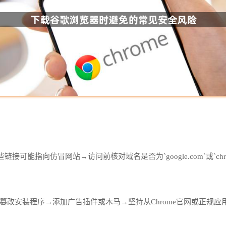
指向仿冒网站→访问前核对域名是否为`google.com`或`chrom
常篡改安装程序→添加广告插件或木马→坚持从Chrome官网或正规