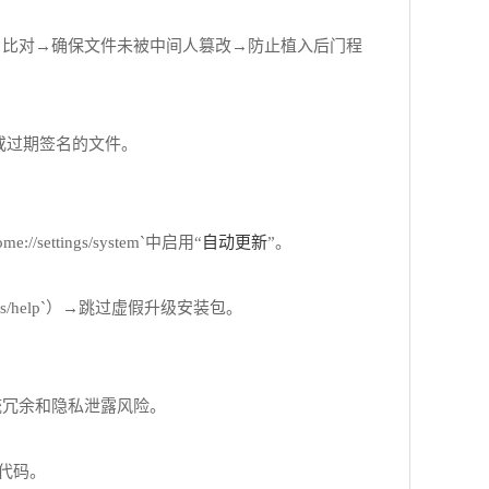
 sha256`）比对→确保文件未被中间人篡改→防止植入后门程
名或过期签名的文件。
自动更新
ings/system`中启用“
”。
s/help`）→跳过虚假升级安装包。
统冗余和隐私泄露风险。
意代码。