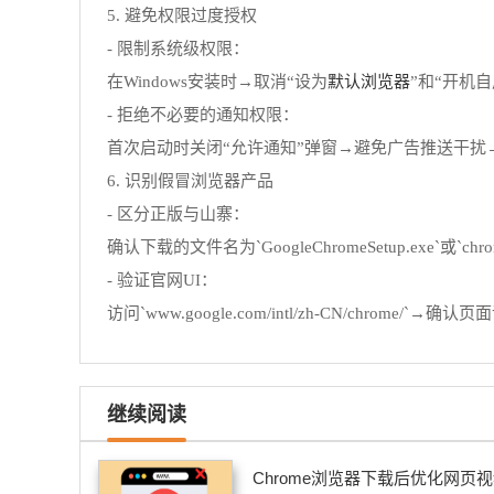
5. 避免权限过度授权
- 限制系统级权限：
默认浏览器
在Windows安装时→取消“设为
”和“开机
- 拒绝不必要的通知权限：
首次启动时关闭“允许通知”弹窗→避免广告推送干扰→在`chrome:/
6. 识别假冒浏览器产品
- 区分正版与山寨：
确认下载的文件名为`GoogleChromeSetup.exe
- 验证官网UI：
访问`www.google.com/intl/zh-CN/chrome/`→确认
继续阅读
Chrome浏览器下载后优化网页