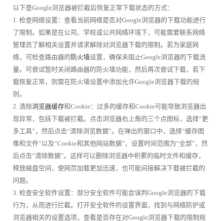
以下是Google浏览器被拦截后恢复正常下载状态的方式：
1. 检查网络设置：查看当前网络是否对Google浏览器的下载功能进行
了限制。如果是在公司、学校或公共网络环境下，可能需要联系网络
管理员了解相关设置并请求解除对浏览器下载的限制。若为家庭网
络，可检查路由器的
防火墙
设置，确保未阻止Google浏览器的下载流
量。可尝试暂时关闭路由器的防火墙功能，然后再次尝试下载，若下
载恢复正常，则需在防火墙设置中添加允许Google浏览器下载的规
则。
2. 清除
浏览器缓存
和Cookie：过多的缓存和Cookie可能导致浏览器出
现异常，包括下载被拦截。点击浏览器右上角的三个点图标，选择“更
多工具”，然后点击“清除浏览数据”。在弹出的窗口中，选择“缓存图
像和文件”以及“Cookie和其他网站数据”，设置时间范围为“全部”，然
后点击“清除数据”。这样可以删除浏览器中积累的临时文件和缓存，
释放磁盘空间，使网页加载更加迅速，也可能间接解决下载被拦截的
问题。
3. 检查安全软件设置：部分安全软件可能会误判Google浏览器的下载
行为，从而进行拦截。打开安全软件的设置界面，找到与网络防护或
浏览器相关的设置选项，查看是否存在对Google浏览器下载的限制规