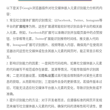
以下是关于Google浏览器插件对社交媒体嵌入元素识别能力分析的内
容：
1. 常见社交媒体扩展的识别情况：以Facebook、Twitter、Instagram等
平台的
扩展程序
为例，这些扩展通常能较好地识别自身平台的相关嵌
入元素。例如，Facebook的扩展可以准确识别并加载页面中的点赞按
钮、分享框等元素，Twitter扩展能识别推特时间线、推文嵌入代码
等，Instagram扩展可识别图片、视频等嵌入内容，确保用户在使用浏
览器访问这些社交媒体或包含其嵌入元素的网页时，能正常显示和交
互。
2. 影响识别能力的因素：一是网页代码结构，如果社交媒体嵌入元素
的代码编写不规范或存在嵌套、混淆等情况，可能导致插件识别困
难；二是浏览器设置，如
隐私设置
过高可能会限制插件对某些元素信
息的获取，从而影响识别；三是插件自身的更新情况，若插件版本过
旧，可能无法适应社交媒体平台嵌入元素的变化，导致识别失败或不
准确。
3. 提升识别能力的方法：对于开发者而言，应遵循标准的网页开发规
范来编写社交媒体嵌入元素的代码，确保代码的清晰性和可读性，便