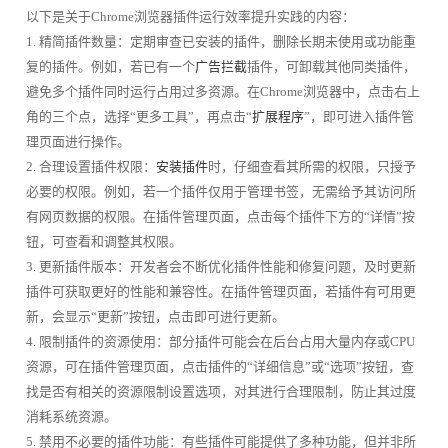
以下是关于Chrome浏览器插件运行效率提升实践的内容：
1. 精简插件数量：定期审查已安装的插件，删除长期未使用或功能重
复的插件。例如，若已有一个
广告拦截
插件，可卸载其他同类插件，
避免多个插件同时运行占用过多资源。在Chrome浏览器中，点击右上
角的三个点，选择“更多工具”，再点击“
扩展程序
”，即可进入插件管
理页面进行操作。
2. 合理设置插件权限：
安装插件
时，仔细查看其所需的权限，只授予
必要的权限。例如，若一个插件仅用于管理书签，无需给予其访问所
有网页数据的权限。在插件管理页面，点击每个插件下方的“详情”按
钮，可查看和调整其权限。
3. 更新插件版本：开发者会不断优化插件性能和修复问题，及时更新
插件可获取更好的性能和兼容性。在插件管理页面，若插件有可用更
新，会显示“更新”按钮，点击即可进行更新。
4. 限制插件的资源使用：部分插件可能会在后台占用大量内存或CPU
资源，可在插件管理页面，点击插件的“详细信息”或“选项”按钮，查
找是否有相关的资源限制设置选项，对其进行合理限制，防止其过度
消耗系统资源。
5. 禁用不必要的插件功能：有些插件可能提供了多种功能，但并非所