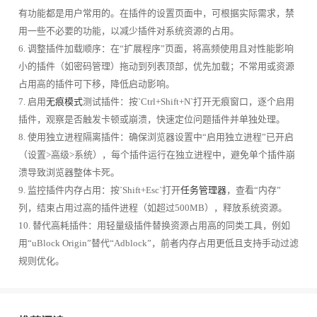
有功能都是用户常用的。在插件的设置页面中，可根据实际需求，禁
用一些不必要的功能，以减少插件对系统资源的占用。
6. 调整插件加载顺序：在“扩展程序”页面，将高频使用且对性能影响
小的插件（如密码管理）拖动到列表顶部，优先加载；不常用或资源
占用高的插件可下移，降低启动影响。
7. 启用
无痕模式
测试插件：按`Ctrl+Shift+N`打开无痕窗口，逐个启用
插件，观察是否触发卡顿或崩溃，快速定位问题插件并单独处理。
8. 使用独立进程隔离插件：确保浏览器设置中“启用独立进程”已开启
（设置>高级>系统），每个插件运行在独立进程中，避免单个插件崩
溃导致浏览器整体卡死。
9. 监控插件内存占用：按`Shift+Esc`打开
任务管理器
，查看“内存”
列，结束占用过高的插件进程（如超过500MB），释放系统资源。
10. 替代高耗插件：用轻量级插件替换资源占用高的同类工具，例如
用“uBlock Origin”替代“Adblock”，前者内存占用更低且支持手动过滤
规则优化。