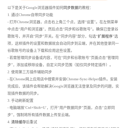
以下是关于Google浏览器插件如何
同步数据
的教程：
1. 通过Chrome自带同步功能
- 打开Chrome浏览器，点击右上角三个点，选择“设置”。在左侧菜单
中点击“用户和浏览器”，然后点击“同步和谷歌账号”。确保已登录谷
歌账号，并开启“同步”开关。在“同步内容”部分，勾选“
扩展程序
”选
项，这样插件的设置和数据就会自动同步到云端，并在其他登录同一
谷歌账号的设备上下载和应用这些设置。
- 若需管理同步设备或内容，可在“同步和谷歌账号”页面点击“管理同
步”，添加或移除设备，自定义同步范围（如仅同步特定插件）。
2. 使用第三方插件辅助同步
- 在Chrome网上应用店中搜索并安装Chrome-Sync-Helper插件。安装
完成后，该插件会帮助解决Google浏览器无法登录及同步的问题，实
现插件数据的同步。
3. 手动刷新配置
- 电脑端按`Ctrl+Shift+U`，打开“用户数据同步”页面，点击“立即同
步”，强制将所有插件数据上传至云端。
4.
清除缓存
后重试