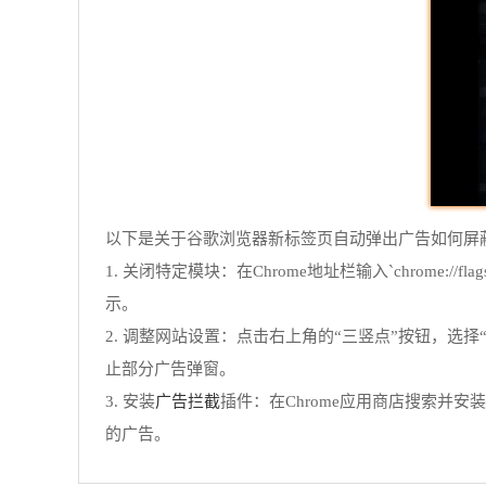
以下是关于谷歌浏览器新标签页自动弹出广告如何屏
1. 关闭特定模块：在Chrome地址栏输入`chrome://fla
示。
2. 调整网站设置：点击右上角的“三竖点”按钮，选择
止部分广告弹窗。
广告拦截
3. 安装
插件：在Chrome应用商店搜索并安装如
的广告。