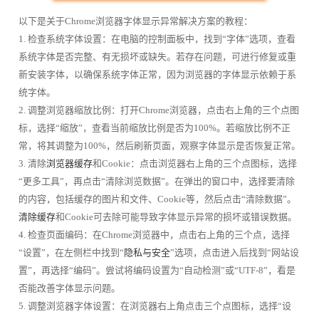
以下是关于Chrome浏览器字体显示异常解决方案的教程：
1. 检查系统字体设置：在电脑的控制面板中，找到“字体”选项，查看
系统字体是否完整、有无损坏或缺失。若存在问题，可进行修复或重
新安装字体，以确保系统字体正常，因为浏览器的字体显示依赖于系
统字体。
2. 调整浏览器缩放比例：打开Chrome浏览器，点击右上角的三个点图
标，选择“缩放”，查看当前缩放比例是否为100%。若缩放比例不正
常，将其调整为100%，然后刷新页面，观察字体显示是否恢复正常。
3. 清除
浏览器缓存
和Cookie：点击浏览器右上角的三个点图标，选择
“更多工具”，再点击“清除浏览数据”。在弹出的窗口中，选择要清除
的内容，包括缓存的图片和文件、Cookie等，然后点击“清除数据”。
清除缓存
和Cookie可去除可能导致字体显示异常的损坏或错误数据。
4. 检查页面编码：在Chrome浏览器中，点击右上角的三个点，选择
“设置”，在左侧栏中找到“
隐私与安全
”选项，点击进入后找到“网站设
置”，再选择“编码”。尝试将编码设置为“自动检测”或“UTF-8”，看是
否能改善字体显示问题。
5. 调整浏览器字体设置：在浏览器右上角点击三个点图标，选择“设