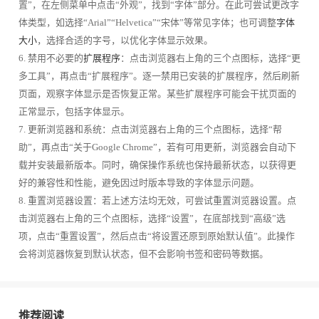
置”，在左侧菜单中点击“外观”，找到“字体”部分。在此可尝试更改字
体类型，如选择“Arial”“Helvetica”“宋体”等常见字体；也可调整
字体
大小
，选择合适的字号，以优化字体显示效果。
6. 禁用不必要的
扩展程序
：点击浏览器右上角的三个点图标，选择“更
多工具”，再点击“扩展程序”。逐一禁用已安装的扩展程序，然后刷新
页面，观察字体显示是否恢复正常。某些扩展程序可能会干扰页面的
正常显示，包括字体显示。
7. 更新浏览器和系统：点击浏览器右上角的三个点图标，选择“帮
助”，再点击“关于Google Chrome”，若有可用更新，浏览器会自动下
载并安装最新版本。同时，确保操作系统也保持最新状态，以获得更
好的兼容性和性能，避免因过时版本导致的字体显示问题。
8. 重置浏览器设置：若上述方法均无效，可尝试重置浏览器设置。点
击浏览器右上角的三个点图标，选择“设置”，在底部找到“高级”选
项，点击“重置设置”，然后点击“将设置还原到原始默认值”。此操作
会将浏览器恢复到默认状态，但不会影响书签和密码等数据。
推荐阅读