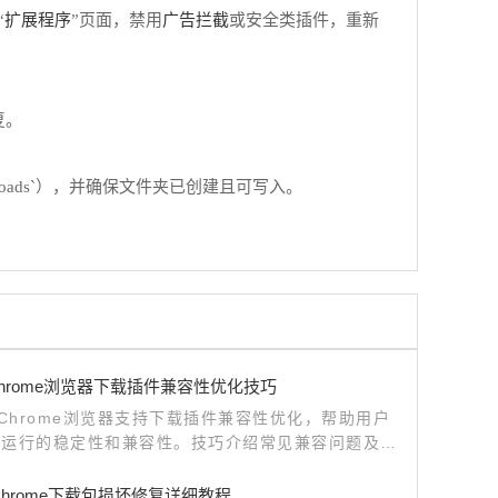
扩展程序
广告拦截
“
”页面，禁用
或安全类插件，重新
复。
loads`），并确保文件夹已创建且可写入。
e Chrome浏览器下载插件兼容性优化技巧
le Chrome浏览器支持下载插件兼容性优化，帮助用户
件运行的稳定性和兼容性。技巧介绍常见兼容问题及解
，保障下载任务顺利完成，提升整体浏览器使用体验。
e Chrome下载包损坏修复详细教程