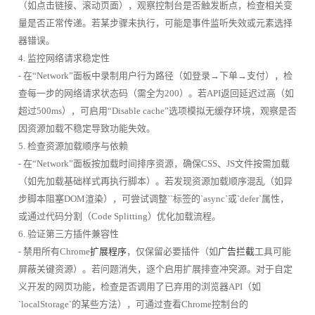
（如点击链接、滚动页面），观察控制台是否触发断点，检查相关变
量是否正常传递。若某步骤未执行，可能是事件监听失效或元素选择
器错误。
4. 监控网络请求稳定性
- 在“Network”面板中录制用户行为路径（如登录→下单→支付），检
查每一步的网络请求状态码（需全为200）。若API返回延迟过高（如
超过500ms），可启用“Disable cache”选项模拟无缓存环境，观察是否
因资源加载不稳定导致功能失效。
5. 检查资源加载顺序与依赖
- 在“Network”面板按加载时间排序资源，确保CSS、JS文件按需加载
（如先加载基础样式再执行脚本）。若发现资源加载顺序混乱（如异
步脚本阻塞DOM渲染），可尝试调整``标签的`async`或`defer`属性，
或通过代码分割（Code Splitting）优化加载流程。
6. 验证第三方插件兼容性
- 禁用所有Chrome
扩展程序
，仅保留必要插件（如
广告拦截
工具可能
屏蔽关键资源）。若问题消失，逐个启用扩展排查冲突源。对于自定
义开发的网页功能，检查是否调用了已弃用的浏览器API（如
`localStorage`的某些方法），可通过查看Chrome控制台的