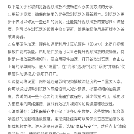
以下是关于谷歌浏览器视频播放不流畅怎么办实测方法的分享：
1. 更新浏览器：确保你使用的是谷歌浏览器的最新版本。浏览器的更
新不仅可以修复一些已知的漏洞，还能提升视频播放的兼容性和流畅
度。你可以在浏览器的设置中检查更新，确保始终使用最新版本的谷
歌浏览器。
2. 启用硬件加速：硬件加速是利用计算机硬件（如GPU）来提升视频
播放性能的功能。启用硬件加速可以显著提升视频播放的流畅度，特
别是在播放高清视频时。要启用硬件加速，打开谷歌浏览器，点击右
上角的菜单图标，进入“设置”，在“高级”选项中找到“系统”并确保“使
用硬件加速模式”选项已打开。
3. 调整网络设置：网络延迟是影响视频播放流畅度的一个重要因素。
你可以通过调整浏览器的网络设置来减少延迟，提高视频的加载速
度。尝试关闭一些不必要的浏览器
扩展程序
，减少带宽占用，或更改
为更稳定的网络连接，这能有效提升视频的加载速度和稳定性。
4.
清除缓存
：
浏览器缓存
中存储了许多历史数据，这些数据可能会影
响视频的加载和播放速度。定期清除缓存可以确保浏览器更加高效地
加载视频文件。进入浏览器设置，选择“
隐私与安全
”，然后点击“清除
浏览数据”，选择清除缓存和Cookies，刷新页面即可。