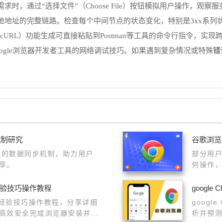
，通过“选择文件”（Choose File）按钮模拟用户操作，观察
地地址的完整链路。检查每个中间节点的状态变化，特别是3xx系列
py as cURL）功能生成可直接粘贴到Postman等工具的命令行指令，
错
ogle浏览器开发者工具的网络调试技巧。如果遇到复杂情况或特殊
机制研究
谷歌浏览
览器的数据同步机制，助力用户
部分用
享。
何操作
经验技巧操作教程
googl
程经验技巧操作教程，分享详细
goog
高效安全完成浏览器安装并提
析并预