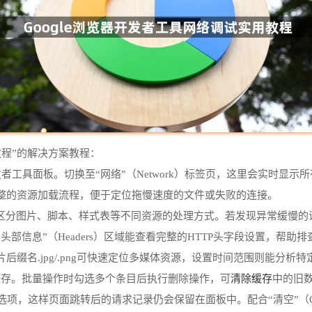
教程”的解决方案教程：
发者工具面板。切换至“网络”（Network）标签页，这里会实时显
整的资源加载流程，便于定位拖慢速度的文件或失败的连接。
分图片、脚本、样式表等不同资源的处理方式。若发现异常缓慢的请求，
信息”（Headers）区域能查看完整的HTTP头字段设置，帮助排
缀名.jpg/.png可快速定位多媒体资源，设置时间范围则能分析
清除缓存
保存。批量操作时勾选多个条目后执行删除操作，可
中的旧
log）选项，这样页面跳转后的请求记录仍会保留在面板中。配合“清空”