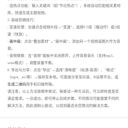
- 追热点功能：输入关键词（如“节日热点”），系统自动匹配相关素材
库，快速生成主题视频。
5. 高级剪辑技巧：
- 变速处理：右键点击视频片段→“变速”，选择0.5倍（慢动作）或2倍
速（快放）。
-
画中画
：点击“叠加素材”→“画中画”，添加另一个视频或图片作为背
景。
- 音频替换：在“音频”面板中关闭原声，上传背景音乐（支持mp3、
wma格式），调整音量平衡。
6. 导出与分享：点击“导出”→选择“清晰度”（标清/高清）、“格式”
（mp4、avi等）→保存至本地。可直接分享至抖音、B站等平台，或
生成二维码
用手机扫描传输。
请注意，以上方法按顺序尝试，每尝试一种方法后，可立即检查是否
满足需求。一旦成功，即可停止后续步骤。不同情况可能需要不同的
解决方法，因此请耐心尝试，以找到最适合您情况的解决方案。