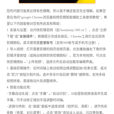
您的问题可能表达得有些模糊，所以我不确定能否完全理解。如果您
意在询问“google Chrome浏览器视频剪辑智能辅助工具使用教程”，希
望以下内容能够对您有所启发和帮助：
1. 安装与设置：访问快剪辑官网（如`kuaijianji.360.cn`），点击“立即
下载”或“
安装插件
”。根据提示完成安装后，Chrome工具栏会出现快
剪辑图标。首次使用需
登录账号
（支持360账号或手机号注册）。
2. 导入视频：打开需要剪辑的网页视频页面，点击播放器右下角的快
剪辑浮窗按钮（或拖动视频到快剪辑图标）。若为本地视频，可点击
快剪辑图标→“上传视频”，选择文件后自动加载至编辑界面。
3. 基础剪辑操作：在时间轴上拖动视频边缘调整起始/结束位置，或点
击“剪刀”按钮分割片段。选中多余片段后按“删除”键移除。支持多段
视频拼接，直接拖动片段调整顺序。
4. 智能功能应用：
- 字幕自动生成：点击“字幕”→“自动识别”，AI会提取视频语音并生成
字幕，可手动修正错别字或调整时间轴。
- 滤镜与特效：在“画面”面板中选择滤镜（如怀旧、清新）、调节色彩
参数（亮度、对比度等）。点击“转场”添加淡入淡出、闪白等效果。