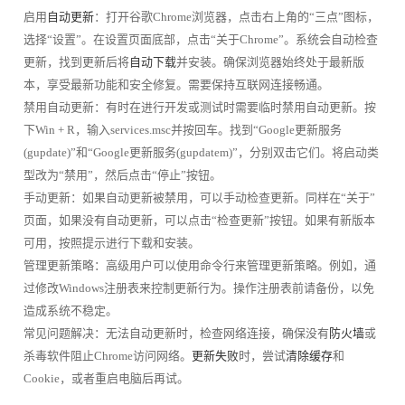
启用
自动更新
：打开谷歌Chrome浏览器，点击右上角的“三点”图标，
选择“设置”。在设置页面底部，点击“关于Chrome”。系统会自动检查
更新，找到更新后将
自动下载
并安装。确保浏览器始终处于最新版
本，享受最新功能和安全修复。需要保持互联网连接畅通。
禁用自动更新：有时在进行开发或测试时需要临时禁用自动更新。按
下Win + R，输入services.msc并按回车。找到“Google更新服务
(gupdate)”和“Google更新服务(gupdatem)”，分别双击它们。将启动类
型改为“禁用”，然后点击“停止”按钮。
手动更新：如果自动更新被禁用，可以手动检查更新。同样在“关于”
页面，如果没有自动更新，可以点击“检查更新”按钮。如果有新版本
可用，按照提示进行下载和安装。
管理更新策略：高级用户可以使用命令行来管理更新策略。例如，通
过修改Windows注册表来控制更新行为。操作注册表前请备份，以免
造成系统不稳定。
常见问题解决：无法自动更新时，检查网络连接，确保没有
防火墙
或
杀毒软件阻止Chrome访问网络。
更新失败
时，尝试
清除缓存
和
Cookie，或者重启电脑后再试。