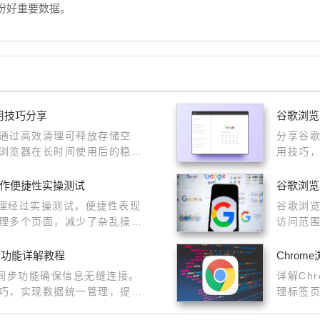
份好重要数据。
用技巧分享
谷歌浏览
通过高效清理可释放存储空
分享谷
浏览器在长时间使用后的稳定
用技巧
操作便捷性实操测试
谷歌浏览
整理经过实操测试，便捷性表现
谷歌浏
理多个页面，减少了杂乱操
访问范
适合多任务场景的高频使用。
同步功能详解教程
Chro
多设备同步功能确保信息无缝连接。
详解Ch
巧，实现数据统一管理，提升
理标签