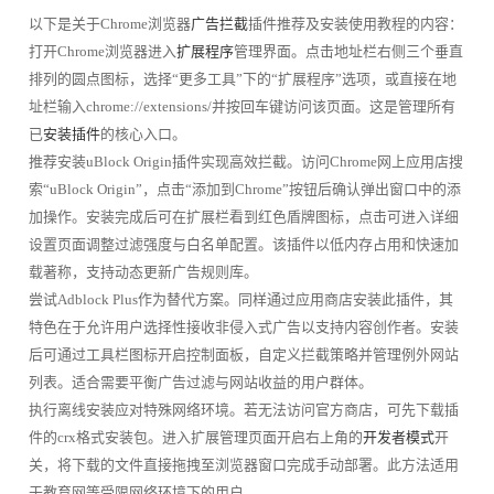
以下是关于Chrome浏览器
广告拦截
插件推荐及安装使用教程的内容：
打开Chrome浏览器进入
扩展程序
管理界面。点击地址栏右侧三个垂直
排列的圆点图标，选择“更多工具”下的“扩展程序”选项，或直接在地
址栏输入chrome://extensions/并按回车键访问该页面。这是管理所有
已
安装插件
的核心入口。
推荐安装uBlock Origin插件实现高效拦截。访问Chrome网上应用店搜
索“uBlock Origin”，点击“添加到Chrome”按钮后确认弹出窗口中的添
加操作。安装完成后可在扩展栏看到红色盾牌图标，点击可进入详细
设置页面调整过滤强度与白名单配置。该插件以低内存占用和快速加
载著称，支持动态更新广告规则库。
尝试Adblock Plus作为替代方案。同样通过应用商店安装此插件，其
特色在于允许用户选择性接收非侵入式广告以支持内容创作者。安装
后可通过工具栏图标开启控制面板，自定义拦截策略并管理例外网站
列表。适合需要平衡广告过滤与网站收益的用户群体。
执行离线安装应对特殊网络环境。若无法访问官方商店，可先下载插
件的crx格式安装包。进入扩展管理页面开启右上角的
开发者模式
开
关，将下载的文件直接拖拽至浏览器窗口完成手动部署。此方法适用
于教育网等受限网络环境下的用户。