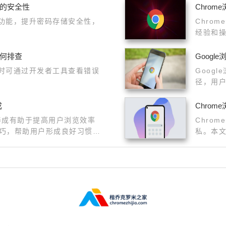
理的安全性
Chro
理功能，提升密码存储安全性，
Chro
经验和
利完成
如何排查
Goog
错时可通过开发者工具查看错误
Goog
径，用
成
Chro
惯养成有助于提高用户浏览效率
Chro
巧，帮助用户形成良好习惯，
私。本
果。