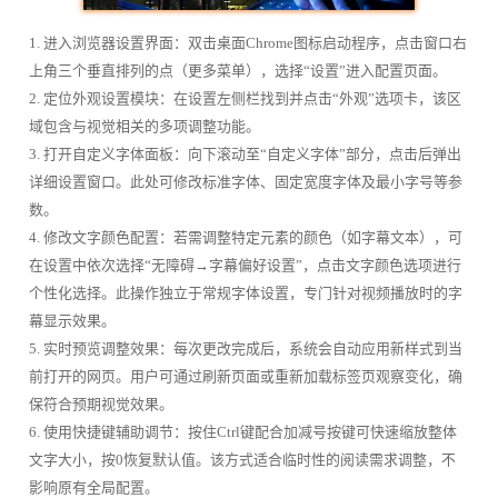
1. 进入浏览器设置界面：双击桌面Chrome图标启动程序，点击窗口右
上角三个垂直排列的点（更多菜单），选择“设置”进入配置页面。
2. 定位外观设置模块：在设置左侧栏找到并点击“外观”选项卡，该区
域包含与视觉相关的多项调整功能。
3. 打开自定义字体面板：向下滚动至“自定义字体”部分，点击后弹出
详细设置窗口。此处可修改标准字体、固定宽度字体及最小字号等参
数。
4. 修改文字颜色配置：若需调整特定元素的颜色（如字幕文本），可
在设置中依次选择“无障碍→字幕偏好设置”，点击文字颜色选项进行
个性化选择。此操作独立于常规字体设置，专门针对视频播放时的字
幕显示效果。
5. 实时预览调整效果：每次更改完成后，系统会自动应用新样式到当
前打开的网页。用户可通过刷新页面或重新加载标签页观察变化，确
保符合预期视觉效果。
6. 使用快捷键辅助调节：按住Ctrl键配合加减号按键可快速缩放整体
文字大小，按0恢复默认值。该方式适合临时性的阅读需求调整，不
影响原有全局配置。