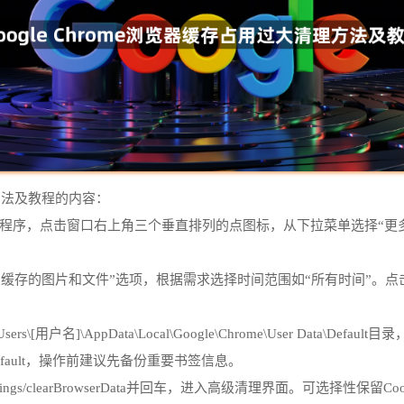
方法及教程的内容：
启动程序，点击窗口右上角三个垂直排列的点图标，从下拉菜单选择“更
缓存的图片和文件”选项，根据需求选择时间范围如“所有时间”。
用户名]\AppData\Local\Google\Chrome\User Data\D
Chrome/Default，操作前建议先备份重要书签信息。
tings/clearBrowserData并回车，进入高级清理界面。可选择