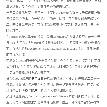
密码”。这样在手机上保存的网站登录信息，能在电脑端直接调用自动
填充功能。反之亦然，实现跨平台的便捷访问。
当不同设备修改同一条目产生冲突时，Chrome会弹出提示框供用户选
择保留哪个版本。点击通知栏中的合并按钮，可手动编辑内容解决差
异。若误删重要数据，可在“设置>高级>数据同步”区域找回30天内删
除的项目。
在Android或iOS系统的设置中关闭Chrome的后台数据权限，仅允许连
接Wi-Fi时同步，能有效节省移动流量消耗。定期清理本地缓存也很必
要，在地址栏输入chrome://sync-internals/clear-cache并点击清除按钮
即可优化性能。
电脑版Chrome的书签管理器支持创建分类文件夹，右键点击文件夹选
择“同步此文件夹”，移动端会自动显示相同结构。这种分级管理方式
让跨设备查找资料更加高效有序。
进入Google账户的
安全设置
开启两步验证，为登录过程增加二次身份
核验。建议配合物理安全密钥使用，进一步提升防护等级。在使用公
共设备后务必
移除账户
，避免个人信息泄露风险。
通过地址栏输入chrome://sync-internals/history查看同步操作记录。若
发现异常时间戳或未知设备的活动轨迹，应立即修改账户密码并排查