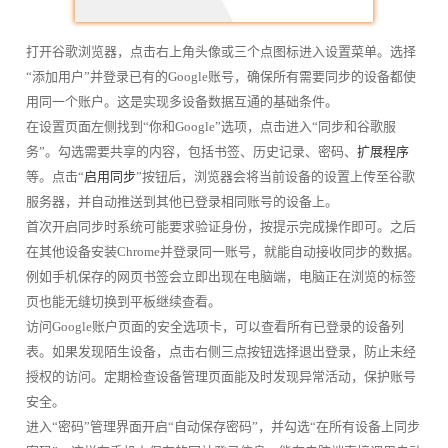
打开谷歌浏览器，点击右上角头像或三个点图标进入设置菜单。选择
“添加用户”并登录已有的Google账号，确保所有需要同步的设备都使
用同一个账户。这是实现多设备数据互通的基础条件。
在设置页面左侧找到“你和Google”选项，点击进入“同步和谷歌服
务”。勾选需要共享的内容，包括书签、历史记录、密码、
扩展程序
等。点击“
启用同步
”按钮后，浏览器会将当前设备的设置上传至谷歌
服务器，并自动推送到其他已登录相同账号的设备上。
首次开启同步时系统可能要求验证身份，按提示完成操作即可。之后
在其他设备安装Chrome并登录同一账号，就能自动接收同步的数据。
例如手机保存的网页书签会立即出现在电脑端，电脑正在浏览的标签
页也能无缝切换到平板继续查看。
访问Google账户页面的安全选项卡，可以查看所有已登录的设备列
表。如果发现陌生设备，点击右侧三点按钮选择退出登录，防止未经
授权的访问。定期检查设备管理页面能及时发现异常活动，保护账号
安全。
进入“密码”管理界面开启“自动保存密码”，并勾选“在所有设备上同步