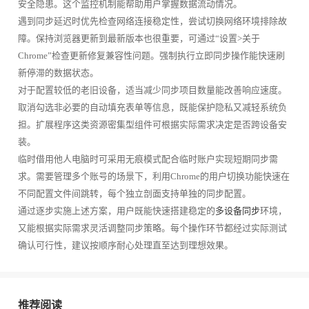
安全隐患。这个监控机制能帮助用户掌握数据流动情况。
遇到同步延迟时优先检查网络连接稳定性，尝试切换网络环境排除故
障。保持浏览器更新到最新版本也很重要，可通过“设置>关于
Chrome”检查更新修复兼容性问题。强制执行立即同步操作能快速刷
新停滞的数据状态。
对于配置较低的老旧设备，适当减少同步项目数量能改善响应速度。
取消勾选非必要的自动填充表单等信息，既能保护隐私又减轻系统负
担。扩展程序这类资源密集型组件可根据实际需求决定是否跨设备安
装。
临时借用他人电脑时可采用无痕模式配合临时账户实现短期同步需
求。需要管理多个账号的场景下，利用Chrome的用户切换功能快速在
不同配置文件间跳转，每个独立剖面支持单独的同步配置。
通过逐步实施上述方案，用户既能快速搭建稳定的
多设备同步
环境，
又能根据实际需求灵活调整同步策略。每个操作环节都经过实际测试
确认可行性，建议按顺序耐心处理直至达到理想效果。
推荐阅读