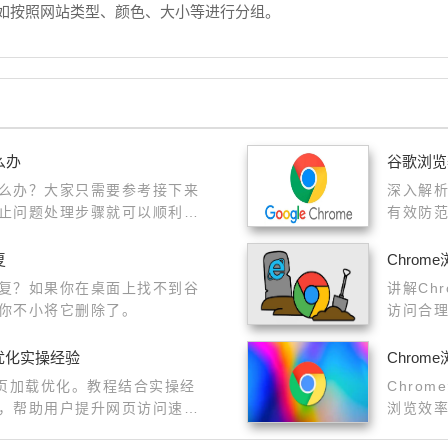
例如按照网站类型、颜色、大小等进行分组。
么办
谷歌浏览
么办？大家只需要参考接下来
深入解
止问题处理步骤​就可以顺利解
有效防
复
Chro
复？如果你在桌面上找不到谷
讲解Ch
你不小将它删除了。
访问合
载优化实操经验
Chro
支持网页加载优化。教程结合实操经
Chro
，帮助用户提升网页访问速
浏览效
排查方