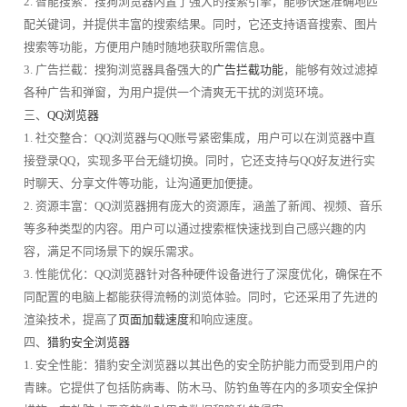
2. 智能搜索：搜狗浏览器内置了强大的搜索引擎，能够快速准确地匹
配关键词，并提供丰富的搜索结果。同时，它还支持语音搜索、图片
搜索等功能，方便用户随时随地获取所需信息。
3. 广告拦截：搜狗浏览器具备强大的
广告拦截功能
，能够有效过滤掉
各种广告和弹窗，为用户提供一个清爽无干扰的浏览环境。
三、
QQ浏览器
1. 社交整合：QQ浏览器与QQ账号紧密集成，用户可以在浏览器中直
接登录QQ，实现多平台无缝切换。同时，它还支持与QQ好友进行实
时聊天、分享文件等功能，让沟通更加便捷。
2. 资源丰富：QQ浏览器拥有庞大的资源库，涵盖了新闻、视频、音乐
等多种类型的内容。用户可以通过搜索框快速找到自己感兴趣的内
容，满足不同场景下的娱乐需求。
3. 性能优化：QQ浏览器针对各种硬件设备进行了深度优化，确保在不
同配置的电脑上都能获得流畅的浏览体验。同时，它还采用了先进的
渲染技术，提高了
页面加载速度
和响应速度。
四、
猎豹安全浏览器
1. 安全性能：猎豹安全浏览器以其出色的安全防护能力而受到用户的
青睐。它提供了包括防病毒、防木马、防钓鱼等在内的多项安全保护