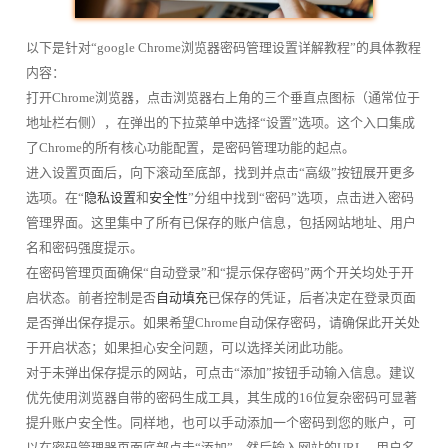
以下是针对“google Chrome浏览器密码管理设置详解教程”的具体教程
内容：
打开Chrome浏览器，点击浏览器右上角的三个垂直点图标（通常位于
地址栏右侧），在弹出的下拉菜单中选择“设置”选项。这个入口集成
了Chrome的所有核心功能配置，是密码管理功能的起点。
进入设置页面后，向下滚动至底部，找到并点击“高级”按钮展开更多
选项。在“
隐私设置
和
安全性
”分组中找到“密码”选项，点击进入密码
管理界面。这里集中了所有已保存的账户信息，包括网站地址、用户
名和密码强度提示。
在密码管理页面确保“自动登录”和“提示保存密码”两个开关均处于开
启状态。前者控制是否
自动填充
已保存的凭证，后者决定在登录页面
是否弹出保存提示。如果希望Chrome自动保存密码，请确保此开关处
于开启状态；如果担心安全问题，可以选择关闭此功能。
对于未弹出保存提示的网站，可点击“添加”按钮手动输入信息。建议
优先使用浏览器自带的密码生成工具，其生成的16位复杂密码可显著
提升账户安全性。同样地，也可以手动添加一个密码到您的账户，可
以在密码管理器页面底部点击“添加”，然后输入网站的URL、用户名