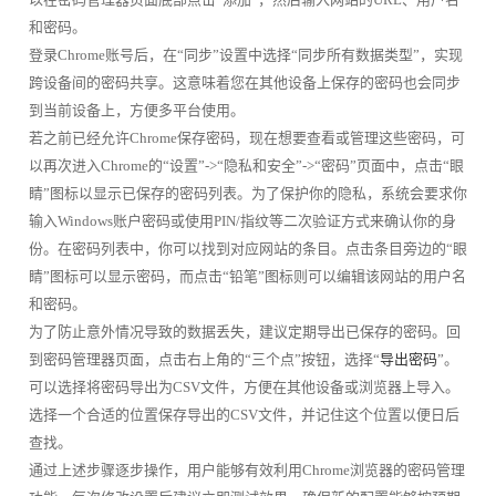
和密码。
登录Chrome账号后，在“同步”设置中选择“同步所有数据类型”，实现
跨设备间的密码共享。这意味着您在其他设备上保存的密码也会同步
到当前设备上，方便多平台使用。
若之前已经允许Chrome保存密码，现在想要查看或管理这些密码，可
以再次进入Chrome的“设置”->“隐私和安全”->“密码”页面中，点击“眼
睛”图标以显示已保存的密码列表。为了保护你的隐私，系统会要求你
输入Windows账户密码或使用PIN/指纹等二次验证方式来确认你的身
份。在密码列表中，你可以找到对应网站的条目。点击条目旁边的“眼
睛”图标可以显示密码，而点击“铅笔”图标则可以编辑该网站的用户名
和密码。
为了防止意外情况导致的数据丢失，建议定期导出已保存的密码。回
到密码管理器页面，点击右上角的“三个点”按钮，选择“
导出密码
”。
可以选择将密码导出为CSV文件，方便在其他设备或浏览器上导入。
选择一个合适的位置保存导出的CSV文件，并记住这个位置以便日后
查找。
通过上述步骤逐步操作，用户能够有效利用Chrome浏览器的密码管理