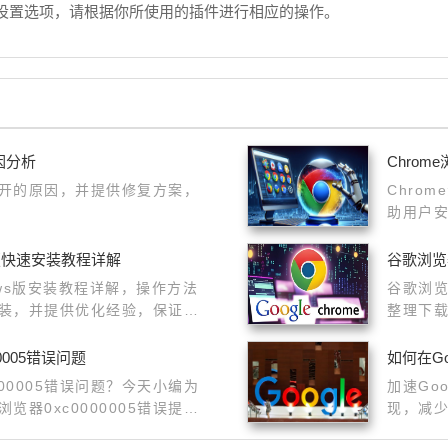
设置选项，请根据你所使用的插件进行相应的操作。
因分析
Chro
开的原因，并提供修复方案，
Chro
助用户
用效率
ows版快速安装教程详解
谷歌浏览
ndows版安装教程详解，操作方法
谷歌浏
装，并提供优化经验，保证浏
整理下
览器下
0005错误问题
如何在Go
00005错误问题？今天小编为
加速Go
器0xc0000005错误提示​
现，减