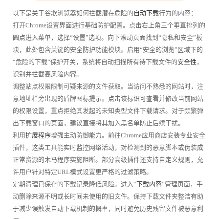
以下是关于谷歌浏览器如何拦截潜在危险的
自动下载
行为的内容：
打开Chrome设置界面进行基础防护配置。点击右上角三个垂直排列的
圆点进入菜单，选择“设置”选项。向下滚动页面找到“隐私和安全”板
块，此处包含关键的安全防护功能模块。启用“安全的浏览”区域下的
“危险的下载”保护开关，系统将自动扫描所有待下载文件的
安全性
，
识别并拦截高风险内容。
调整站点权限限制可疑来源的文件获取。当访问不熟悉的网站时，注
意地址栏旁出现的盾牌图标提示。点击该标识可查看并修改当前网站
的权限设置，重点拒绝其发起的未知类型文件下载请求。对于频繁弹
出下载窗口的页面，建议直接将其加入黑名单防止后续干扰。
利用
扩展程序
增强主动防御能力。前往Chrome应用商店安装专业安全
插件，这类工具能实时监控网络活动，对检测到的恶意脚本或伪装成
正常资源的木马程序实施阻断。部分高级插件还支持自定义规则，允
许用户针对特定URL模式设置更严格的过滤策略。
定期清理已保存的下载记录降低风险。进入“
下载内容
”管理页面，手
动删除来源不明或长时间未使用的旧文件。保持下载文件夹整洁有助
于减少误触发自动下载机制的概率，同时避免历史残留文件被恶意利