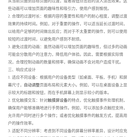
从当前页面到目标页面的过渡，或者按钮点击后的淡入淡出效果。这
些动画可以增加页面的趣味性和吸引力，使用户感到愉悦。
2. 合理的过渡时长：根据内容的重要性和用户的耐心程度，调整过渡
效果的持续时间。例如，对于重要的操作，可以适当延长过渡时间，
以给用户足够的时间做出反应；而对于不太重要的操作，则可以使用
较短的过渡时间，以避免用户感到不耐烦。
3. 避免过度的动画：虽然动画可以增加页面的趣味性，但过多的动画
可能会分散用户的注意力，降低用户体验。因此，需要根据实际情
况，合理控制动画的数量和频率，确保动画不会对用户造成干扰。
三、响应式设计
1. 适应不同设备：根据用户的设备类型（如桌面、平板、手机）和屏
幕尺寸，
自动调整
页面布局和元素大小。例如，可以在桌面设备上显
示较大的标题和按钮，而在手机屏幕上则显示较小的版本。
2. 优化触摸交互：针对
触摸屏设备
的特点，优化触摸事件处理机制，
确保用户能够准确地进行手势操作。例如，可以添加多点触控支持，
允许用户同时进行多个操作；或者优化触摸事件的触发方式，提高用
户的操作效率。
3. 适配不同分辨率：考虑到不同设备的屏幕分辨率差异，设计时应充