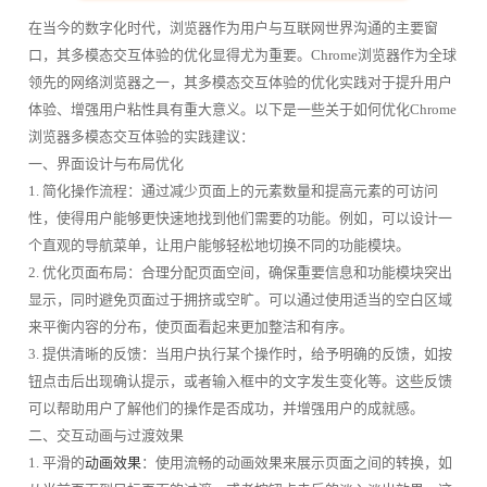
在当今的数字化时代，浏览器作为用户与互联网世界沟通的主要窗
口，其多模态交互体验的优化显得尤为重要。Chrome浏览器作为全球
领先的网络浏览器之一，其多模态交互体验的优化实践对于提升用户
体验、增强用户粘性具有重大意义。以下是一些关于如何优化Chrome
浏览器多模态交互体验的实践建议：
一、界面设计与布局优化
1. 简化操作流程：通过减少页面上的元素数量和提高元素的可访问
性，使得用户能够更快速地找到他们需要的功能。例如，可以设计一
个直观的导航菜单，让用户能够轻松地切换不同的功能模块。
2. 优化页面布局：合理分配页面空间，确保重要信息和功能模块突出
显示，同时避免页面过于拥挤或空旷。可以通过使用适当的空白区域
来平衡内容的分布，使页面看起来更加整洁和有序。
3. 提供清晰的反馈：当用户执行某个操作时，给予明确的反馈，如按
钮点击后出现确认提示，或者输入框中的文字发生变化等。这些反馈
可以帮助用户了解他们的操作是否成功，并增强用户的成就感。
二、交互动画与过渡效果
1. 平滑的
动画效果
：使用流畅的动画效果来展示页面之间的转换，如