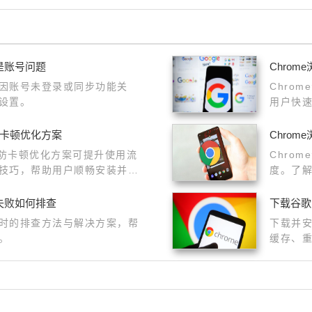
是账号问题
Chro
因账号未登录或同步功能关
Chro
设置。
用户快
防卡顿优化方案
Chro
装防卡顿优化方案可提升使用流
Chro
技巧，帮助用户顺畅安装并提
度。了
载更加
失败如何排查
下载谷歌
时的排查方法与解决方案，帮
下载并
。
缓存、