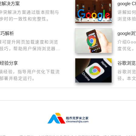
冲突解决方案
googl
据同步冲突解决方案通过版本控制与
讲解如何
步时的一致性和完整性。
浏览体
理技巧解析
goog
存管理可提升网页加载速度和浏览
介绍Go
技巧，帮助用户保持浏览器高
度优化
作经验分享
谷歌浏览
安装经验，指导用户优化下载流
谷歌浏览
部署并稳定运行。
径。本
和查找