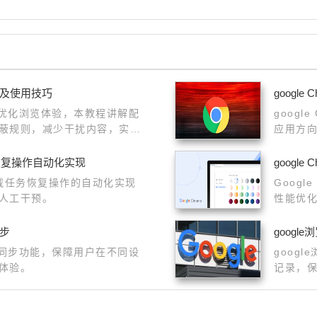
置及使用技巧
googl
可优化浏览体验，本教程讲解配
goog
蔽规则，减少干扰内容，实现
应用方
用性。
任务恢复操作自动化实现
googl
器下载任务恢复操作的自动化实现
Googl
人工干预。
性能优
和操作
同步
goog
容同步功能，保障用户在不同设
goog
体验。
记录，