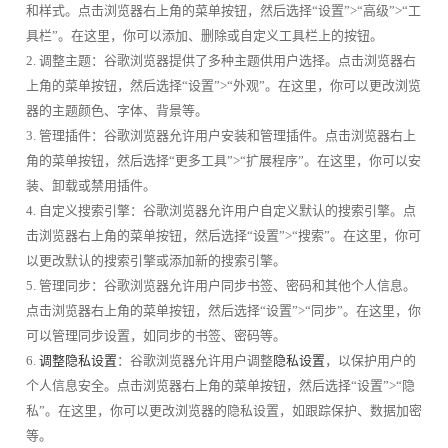
和样式。点击浏览器右上角的菜单按钮，然后选择“设置”>“高级”>“工
具栏”。在这里，你可以添加、删除或自定义工具栏上的按钮。
2. 调整主题：谷歌浏览器提供了多种主题供用户选择。点击浏览器右
上角的菜单按钮，然后选择“设置”>“外观”。在这里，你可以更改浏览
器的主题颜色、字体、背景等。
3. 管理插件：谷歌浏览器允许用户安装和管理插件。点击浏览器右上
角的菜单按钮，然后选择“更多工具”>“扩展程序”。在这里，你可以安
装、卸载或禁用插件。
4. 自定义搜索引擎：谷歌浏览器允许用户自定义默认的搜索引擎。点
击浏览器右上角的菜单按钮，然后选择“设置”>“搜索”。在这里，你可
以更改默认的搜索引擎或添加新的搜索引擎。
5. 管理同步：谷歌浏览器允许用户同步书签、密码和其他个人信息。
点击浏览器右上角的菜单按钮，然后选择“设置”>“同步”。在这里，你
可以管理同步设置，如同步的书签、密码等。
6.
调整隐私设置
：谷歌浏览器允许用户调整
隐私设置
，以保护用户的
个人信息安全。点击浏览器右上角的菜单按钮，然后选择“设置”>“隐
私”。在这里，你可以更改浏览器的隐私设置，如跟踪保护、数据加密
等。