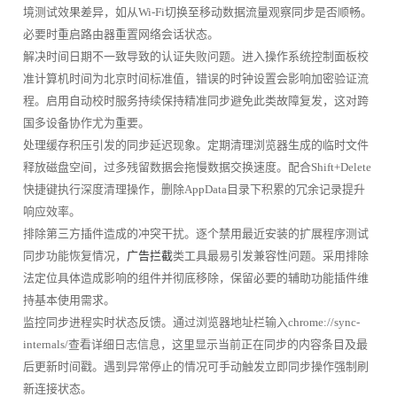
境测试效果差异，如从Wi-Fi切换至移动数据流量观察同步是否顺畅。
必要时重启路由器重置网络会话状态。
解决时间日期不一致导致的认证失败问题。进入操作系统控制面板校
准计算机时间为北京时间标准值，错误的时钟设置会影响加密验证流
程。启用自动校时服务持续保持精准同步避免此类故障复发，这对跨
国多设备协作尤为重要。
处理缓存积压引发的同步延迟现象。定期清理浏览器生成的临时文件
释放磁盘空间，过多残留数据会拖慢数据交换速度。配合Shift+Delete
快捷键执行深度清理操作，删除AppData目录下积累的冗余记录提升
响应效率。
排除第三方插件造成的冲突干扰。逐个禁用最近安装的扩展程序测试
同步功能恢复情况，
广告拦截
类工具最易引发兼容性问题。采用排除
法定位具体造成影响的组件并彻底移除，保留必要的辅助功能插件维
持基本使用需求。
监控同步进程实时状态反馈。通过浏览器地址栏输入chrome://sync-
internals/查看详细日志信息，这里显示当前正在同步的内容条目及最
后更新时间戳。遇到异常停止的情况可手动触发立即同步操作强制刷
新连接状态。