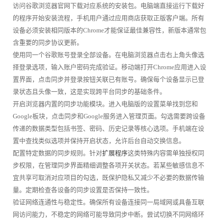
访问谷歌浏览器官网下载对应系统的安装包。电脑端直接运行下载好
的程序开始安装流程，手机用户通过应用商店获取正版客户端。所有
设备必须安装相同版本的Chrome才能保证最佳兼容性，新版本通常包
含重要的同步协议更新。
使用同一个谷歌账号登录全部设备。在电脑浏览器点击右上角头像选
择登录选项，输入账户密码完成验证。移动端打开Chrome应用进入设
置界面，点击同步并登录按钮关联已有账号。确保每个设备显示已登
录状态且头像一致，这是实现跨平台同步的基础条件。
开启浏览器内置的同步功能模块。进入电脑版的设置菜单找到您和
Google板块，点击同步和Google服务进入管理页面。勾选需要跨设备
传递的数据类型包括书签、密码、历史记录等核心选项。手机端在设
置中查找类似选项并保持开启状态，允许后台自动交换信息。
配置特定数据的同步规则。针对
扩展程序
这类特殊内容需单独授权同
步权限，在管理同步界面精细调整各项开关状态。若某些敏感信息不
宜共享可取消对应项目的勾选，既保护隐私又减少不必要的数据传输
量。定期检查各设备的同步设置是否保持一致性。
验证网络连通性与稳定性。确保所有设备连接同一局域网或具备互联
网访问能力，不稳定的网络可能导致同步中断。尝试切换不同网络环