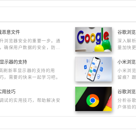
载恶意文件
谷歌浏览
升浏览器安全的重要一步。通
深入解
，确保用户数据的安全，防止
量加快
率显示器的支持
小米浏览
对高刷新率显示器的支持的用
小米浏
巧，需要的快来一起学习吧。
留痕？
日志的
实用技巧
谷歌浏览
调试的实用技巧，帮助解决安
分析谷
户体验