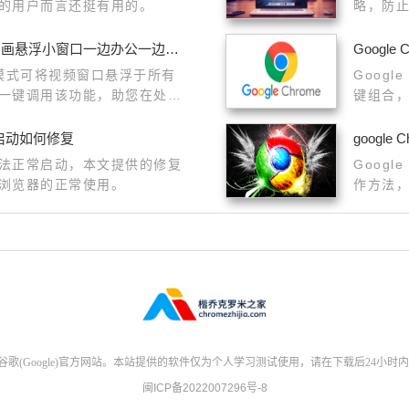
的用户而言还挺有用的。
略，防
google Chrome如何开启全局画中画悬浮小窗口一边办公一边看网页视频
Googl
中画模式可将视频窗口悬浮于所有
Goog
一键调用该功能，助您在处理
键组合
频，实现真正高效的多任务并
启动如何修复
googl
法正常启动，本文提供的修复
Goog
浏览器的正常使用。
作方法
(Google)官方网站。本站提供的软件仅为个人学习测试使用，请在下载后24小时
闽ICP备2022007296号-8