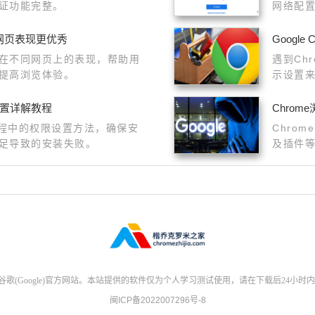
证功能完整。
网络配
网页表现更优秀
Googl
在不同网页上的表现，帮助用
遇到Ch
提高浏览体验。
示设置
您恢复
果。
设置详解教程
Chro
过程中的权限设置方法，确保安
Chro
足导致的安装失败。
及插件
(Google)官方网站。本站提供的软件仅为个人学习测试使用，请在下载后24小时
闽ICP备2022007296号-8