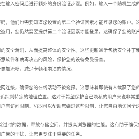
求您在输入密码后进行额外的身份验证步骤。例如，输入一个随机生成
的密码，他们也需要知道您设置的第二个验证因素才能登录您的账户。
码被盗用，您仍然需要提供第二个验证因素才能登录。这确保了您的账
已知的安全漏洞，从而提高整体的安全性。这些更新通常包括安全补丁
恶意软件和病毒攻击的风险，保护您的设备免受侵害。
行更加流畅，减少卡顿和崩溃的情况。
互联网连接，确保您的在线活动不被窥探。这意味着即使有人截获了您
避免被追踪到特定的地理位置。这对于希望保护自己隐私的用户来说非常
用户有访问限制。VPN可以帮助您绕过这些限制，让您自由地访问全
可以清除过时的数据，释放存储空间，并提高浏览器的性能。这有助于确
和广告的干扰，让您更专注于重要的任务。