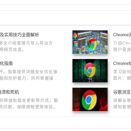
解及实用技巧全面解析
Chro
，本文介绍管理与导入导出方
介绍Ch
用网页信息。
用户营
优化指南
Chro
展开。指南提供详细安全优化操
学习如何
能和防护能力，同时掌握操作
图片、
浏览过
器崩溃和死机
谷歌浏览
存释放和版本更新等方式，解
讲解谷
卡死问题，保障顺畅使用体验。
理和管