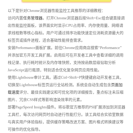
以下是针对Chrome浏览器性能监控工具推荐的详细教程：
访问内置
任务管理器
。打开Chrome浏览器后按Shift+Esc组合键直接调
出性能监控面板，该界面实时显示CPU占用率、内存使用量、网络请
求线程数等核心指标。用户可通过排序功能快速定位消耗资源最大的
标签页或插件进程，适合基础性能排查需求。
安装Performance面板扩展。前往Chrome应用商店搜索“Performance”
并添加官方开发工具扩展。启用后可在开发者工具中查看详细的调用
栈记录、执行耗时统计及内存堆快照，支持按函数层级钻取分析
JavaScript运行瓶颈，特别适合优化复杂网页应用性能。
使用Lighthouse审计工具。通过Ctrl+Shift+P快捷键启动开发者工具，
切换至Lighthouse标签页运行全站检测。系统会自动生成包含
页面加
载速度
评分、最佳实践建议和可优化项的详细报告，重点标注未压缩
图片、冗余CSS样式等影响渲染效率的元素。
部署PageSpeed Insights插件。将谷歌官方推荐的PSI扩展添加到浏览器
工具栏，每次访问网页时自动进行性能打分。该工具结合实验室数据
与真实用户体验指标，提供缓存策略改进方案、图片格式转换建议等
可操作的优化指导。