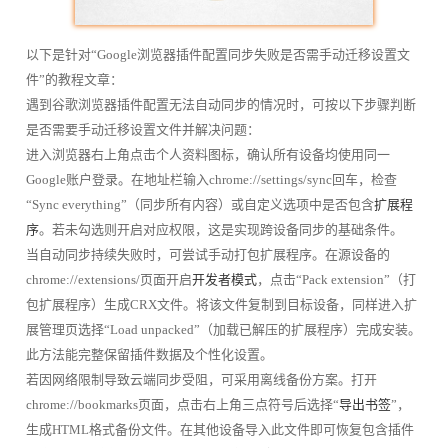
以下是针对“Google浏览器插件配置同步失败是否需手动迁移设置文
件”的教程文章：
遇到谷歌浏览器插件配置无法自动同步的情况时，可按以下步骤判断
是否需要手动迁移设置文件并解决问题：
进入浏览器右上角点击个人资料图标，确认所有设备均使用同一
Google账户登录。在地址栏输入chrome://settings/sync回车，检查
“Sync everything”（同步所有内容）或自定义选项中是否包含
扩展程
序
。若未勾选则开启对应权限，这是实现跨设备同步的基础条件。
当自动同步持续失败时，可尝试手动打包扩展程序。在源设备的
chrome://extensions/页面开启
开发者模式
，点击“Pack extension”（打
包扩展程序）生成CRX文件。将该文件复制到目标设备，同样进入扩
展管理页选择“Load unpacked”（加载已解压的扩展程序）完成安装。
此方法能完整保留插件数据及个性化设置。
若因网络限制导致云端同步受阻，可采用离线备份方案。打开
chrome://bookmarks页面，点击右上角三点符号后选择“
导出书签
”，
生成HTML格式备份文件。在其他设备导入此文件即可恢复包含插件