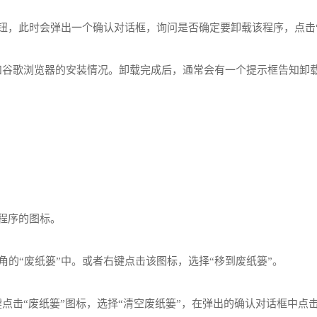
的“卸载”按钮，此时会弹出一个确认对话框，询问是否确定要卸载该程序，点
能和谷歌浏览器的安装情况。卸载完成后，通常会有一个提示框告知卸
。
应用程序的图标。
屏幕右下角的“废纸篓”中。或者右键点击该图标，选择“移到废纸篓”。
点击“废纸篓”图标，选择“清空废纸篓”，在弹出的确认对话框中点击