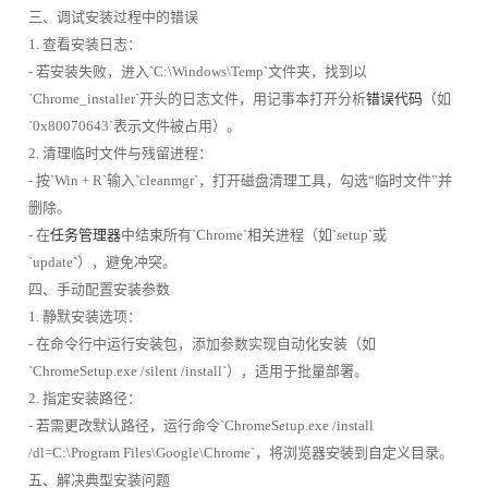
三、调试安装过程中的错误
1. 查看安装日志：
- 若安装失败，进入`C:\Windows\Temp`文件夹，找到以
`Chrome_installer`开头的日志文件，用记事本打开分析
错误代码
（如
`0x80070643`表示文件被占用）。
2. 清理临时文件与残留进程：
- 按`Win + R`输入`cleanmgr`，打开磁盘清理工具，勾选“临时文件”并
删除。
- 在
任务管理器
中结束所有`Chrome`相关进程（如`setup`或
`update`），避免冲突。
四、手动配置安装参数
1. 静默安装选项：
- 在命令行中运行安装包，添加参数实现自动化安装（如
`ChromeSetup.exe /silent /install`），适用于批量部署。
2. 指定安装路径：
- 若需更改默认路径，运行命令`ChromeSetup.exe /install
/dl=C:\Program Files\Google\Chrome`，将浏览器安装到自定义目录。
五、解决典型安装问题