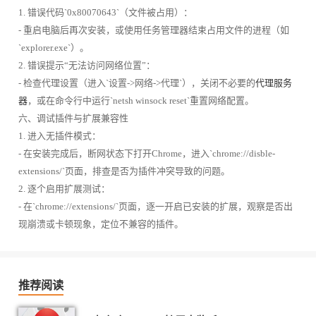
1. 错误代码`0x80070643`（文件被占用）：
- 重启电脑后再次安装，或使用任务管理器结束占用文件的进程（如
`explorer.exe`）。
2. 错误提示“无法访问网络位置”：
- 检查代理设置（进入`设置->网络->代理`），关闭不必要的
代理服务
器
，或在命令行中运行`netsh winsock reset`重置网络配置。
六、调试插件与扩展兼容性
1. 进入无插件模式：
- 在安装完成后，断网状态下打开Chrome，进入`chrome://disble-
extensions/`页面，排查是否为插件冲突导致的问题。
2. 逐个启用扩展测试：
- 在`chrome://extensions/`页面，逐一开启已安装的扩展，观察是否出
现崩溃或卡顿现象，定位不兼容的插件。
推荐阅读