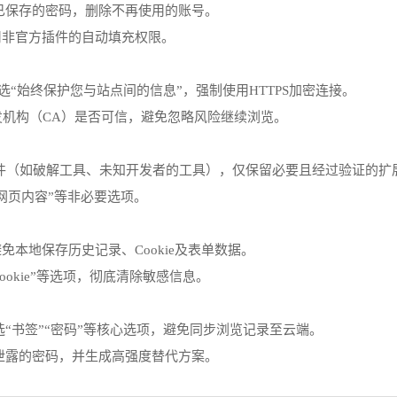
检查已保存的密码，删除不再使用的账号。
禁用非官方插件的自动填充权限。
ecurity`，勾选“始终保护您与站点间的信息”，强制使用HTTPS加密连接。
发机构（CA）是否可信，避免忽略风险继续浏览。
明的插件（如破解工具、未知开发者的工具），仅保留必要且经过验证的扩
改网页内容”等非必要选项。
站，避免本地保存历史记录、Cookie及表单数据。
录”“Cookie”等选项，彻底清除敏感信息。
仅勾选“书签”“密码”等核心选项，避免同步浏览记录至云端。
，定期检查已泄露的密码，并生成高强度替代方案。