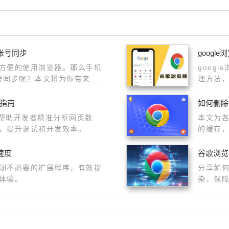
e账号同步
goog
方便的使用浏览器。那么手机
goog
账号同步呢？本文将为你带来答
理方法
稳定可
作指南
如何删除
可帮助开发者精准分析网页数
本文为各
，提升调试和开发效率。
的缓存，
来一定
速度
谷歌浏览
闭不必要的扩展程序，有效提
分享如
体验。
染，保