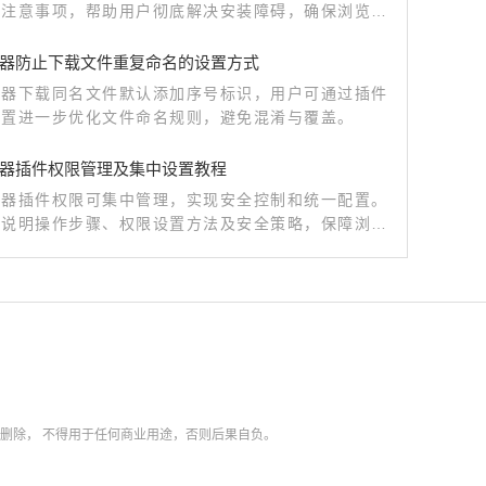
及注意事项，帮助用户彻底解决安装障碍，确保浏览器
行。
器防止下载文件重复命名的设置方式
览器下载同名文件默认添加序号标识，用户可通过插件
设置进一步优化文件命名规则，避免混淆与覆盖。
器插件权限管理及集中设置教程
览器插件权限可集中管理，实现安全控制和统一配置。
细说明操作步骤、权限设置方法及安全策略，保障浏览
与数据安全。
内删除，
不得用于任何商业用途，否则后果自负。