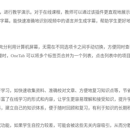
师在课堂上分享屏幕，进行教学演示。对于在线课程，教师可以通过该插件更直观
网课实时添加字幕。能快速准确地识别视频中的语言并生成字幕，帮助学生
分为二，充分利用计算机屏幕，无需在不同选项卡之间手动切换，方便同
行缓慢时，OneTab 可以将多个标签页合并为一个列表，点击列表中
进行学习，如快速收集资料、准确校对文章、方便地复习知识点等，节
，丰富了在线学习的形式和内容，让学生更容易理解和接受知识，提升
资料，建立自己的知识体系，便于随时回顾和复习，有利于知识的长期
息或功能，如果学生自控力较差，可能会被这些无关内容吸引，从而分