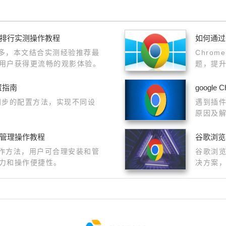
件排行实测操作教程
如何通过
众多，本文结合实测经验推荐最
Chro
用户获得更流畅的观影体验。
题，提
置指南
googl
云同步的配置方法，实现不同设
遇到插
原因及
能。
展管理操作教程
谷歌浏览
操作方法，用户可合理安装和管
谷歌浏
力和操作便捷性。
决方案