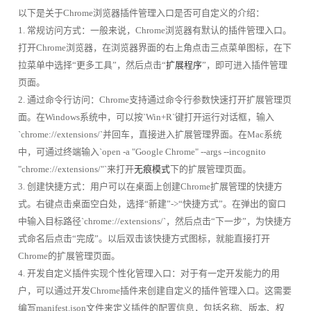
以下是关于Chrome浏览器插件管理入口是否可自定义的介绍：
1. 常规访问方式：一般来说，Chrome浏览器有默认的插件管理入口。
打开Chrome浏览器，在浏览器界面的右上角点击三点菜单图标，在下
拉菜单中选择“更多工具”，然后点击“
扩展程序
”，即可进入插件管理
页面。
2. 通过命令行访问：Chrome支持通过命令行参数快速打开扩展管理页
面。在Windows系统中，可以按`Win+R`键打开运行对话框，输入
`chrome://extensions/`并回车，直接进入扩展管理界面。在Mac系统
中，可通过终端输入`open -a "Google Chrome" --args --incognito
"chrome://extensions/"`来打开
无痕模式
下的扩展管理页面。
3. 创建快捷方式：用户可以在桌面上创建Chrome扩展管理的快捷方
式。右键点击桌面空白处，选择“新建”->“快捷方式”。在弹出的窗口
中输入目标路径`chrome://extensions/`，然后点击“下一步”，为快捷方
式命名后点击“完成”。以后双击该快捷方式图标，就能直接打开
Chrome的扩展管理页面。
4. 开发自定义插件实现个性化管理入口：对于有一定开发能力的用
户，可以通过开发Chrome插件来创建自定义的插件管理入口。这需要
编写manifest.json文件来定义插件的配置信息，包括名称、版本、权