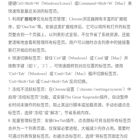
捷键Ctrl+Shift+W（Windows/Linux）或Command+Shift+W（Mac）来
快速恢复最近关闭的标签页。
5. 利用
扩展程序
优化标签页管理：Chrome浏览器拥有丰富的扩展程
序，如“OneTab”等。安装这类扩展程序后，它可以将所有打开的标签
页整合到一个页面上，以列表形式呈现，不仅节省了系统资源，还能
更清晰地查看和管理所有标签页。用户可以随时点击列表中的链接重
新打开相应的标签页。
6. 快速切换标签页：按住`Ctrl`键（Windows）或`Cmd`键（Mac）并
按数字键（如`1`、`2`），可快速跳转到对应位置的标签页。使用
`Ctrl+Tab`（Windows）或`Cmd+Tab`（Mac）循环切换标签页，
`Ctrl+Shift+Tab`或`Cmd+Shift+Tab`反向切换。
7. 冻结不活跃标签页：在Chrome设置（`chrome://settings/system`）中
启用“冻结标签页”功能，或安装The Great Suspender插件，自动暂停
长时间未操作的标签页，阻止其运行脚本或加载资源。手动右键点击
标签页，选择“冻结”或“解冻”，节省系统内存。
8. 批量管理标签页：安装OneTab插件，点击图标可将当前所有标签页
合并为一个列表页面，仅保留必要进程，大幅减少内存占用。需要时
可通过列表恢复标签页。右键点击标签栏，选择“将标签页固定为应