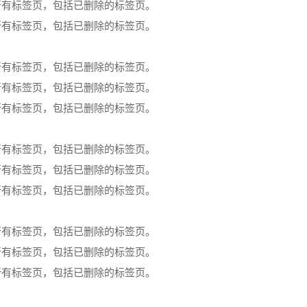
示所有标签页，包括已删除的标签页。
示所有标签页，包括已删除的标签页。
：
示所有标签页，包括已删除的标签页。
示所有标签页，包括已删除的标签页。
示所有标签页，包括已删除的标签页。
：
示所有标签页，包括已删除的标签页。
示所有标签页，包括已删除的标签页。
示所有标签页，包括已删除的标签页。
：
示所有标签页，包括已删除的标签页。
示所有标签页，包括已删除的标签页。
示所有标签页，包括已删除的标签页。
：