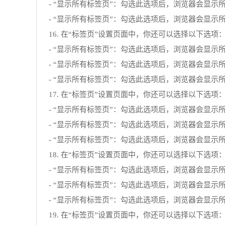
- “显示所有标签页”：勾选此选项后，浏览器会显
- “显示所有标签页”：勾选此选项后，浏览器会显
16. 在“标签页”设置页面中，你还可以选择以下选项
- “显示所有标签页”：勾选此选项后，浏览器会显
- “显示所有标签页”：勾选此选项后，浏览器会显
- “显示所有标签页”：勾选此选项后，浏览器会显
17. 在“标签页”设置页面中，你还可以选择以下选项
- “显示所有标签页”：勾选此选项后，浏览器会显
- “显示所有标签页”：勾选此选项后，浏览器会显
- “显示所有标签页”：勾选此选项后，浏览器会显
18. 在“标签页”设置页面中，你还可以选择以下选项
- “显示所有标签页”：勾选此选项后，浏览器会显
- “显示所有标签页”：勾选此选项后，浏览器会显
- “显示所有标签页”：勾选此选项后，浏览器会显
19. 在“标签页”设置页面中，你还可以选择以下选项