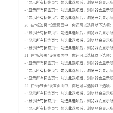
- “显示所有标签页”：勾选此选项后，浏览器会显
- “显示所有标签页”：勾选此选项后，浏览器会显
- “显示所有标签页”：勾选此选项后，浏览器会显
20. 在“标签页”设置页面中，你还可以选择以下选项
- “显示所有标签页”：勾选此选项后，浏览器会显
- “显示所有标签页”：勾选此选项后，浏览器会显
- “显示所有标签页”：勾选此选项后，浏览器会显
21. 在“标签页”设置页面中，你还可以选择以下选项
- “显示所有标签页”：勾选此选项后，浏览器会显
- “显示所有标签页”：勾选此选项后，浏览器会显
- “显示所有标签页”：勾选此选项后，浏览器会显
22. 在“标签页”设置页面中，你还可以选择以下选项
- “显示所有标签页”：勾选此选项后，浏览器会显
- “显示所有标签页”：勾选此选项后，浏览器会显
- “显示所有标签页”：勾选此选项后，浏览器会显