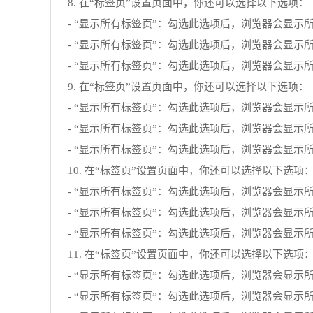
8. 在“标签页”设置页面中，你还可以选择以下选项：
- “显示所有标签页”：勾选此选项后，浏览器会显
- “显示所有标签页”：勾选此选项后，浏览器会显
- “显示所有标签页”：勾选此选项后，浏览器会显
9. 在“标签页”设置页面中，你还可以选择以下选项：
- “显示所有标签页”：勾选此选项后，浏览器会显
- “显示所有标签页”：勾选此选项后，浏览器会显
- “显示所有标签页”：勾选此选项后，浏览器会显
10. 在“标签页”设置页面中，你还可以选择以下选项
- “显示所有标签页”：勾选此选项后，浏览器会显
- “显示所有标签页”：勾选此选项后，浏览器会显
- “显示所有标签页”：勾选此选项后，浏览器会显
11. 在“标签页”设置页面中，你还可以选择以下选项
- “显示所有标签页”：勾选此选项后，浏览器会显
- “显示所有标签页”：勾选此选项后，浏览器会显