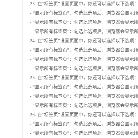
23. 在“标签页”设置页面中，你还可以选择以下选项
- “显示所有标签页”：勾选此选项后，浏览器会显
- “显示所有标签页”：勾选此选项后，浏览器会显
- “显示所有标签页”：勾选此选项后，浏览器会显
24. 在“标签页”设置页面中，你还可以选择以下选项
- “显示所有标签页”：勾选此选项后，浏览器会显
- “显示所有标签页”：勾选此选项后，浏览器会显
- “显示所有标签页”：勾选此选项后，浏览器会显
25. 在“标签页”设置页面中，你还可以选择以下选项
- “显示所有标签页”：勾选此选项后，浏览器会显
- “显示所有标签页”：勾选此选项后，浏览器会显
- “显示所有标签页”：勾选此选项后，浏览器会显
26. 在“标签页”设置页面中，你还可以选择以下选项
- “显示所有标签页”：勾选此选项后，浏览器会显
- “显示所有标签页”：勾选此选项后，浏览器会显