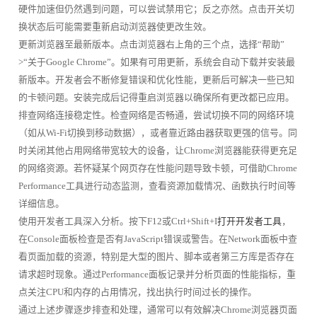
硬件加速但仍然遇到问题，可以尝试禁用它；反之亦然。点击开关切
换状态后可能需要重新启动浏览器使更改生效。
更新浏览器至最新版本。点击浏览器右上角的三个点，选择“帮助”
>“关于Google Chrome”。如果有可用更新，系统会自动下载并安装最
新版本。开发者会不断修复错误和优化性能，更新后可解决一些已知
的卡顿问题。安装完成后记得重启浏览器以确保所有更改都已应用。
排查网络连接稳定性。检查网络是否畅通，尝试切换不同的网络环境
（如从Wi-Fi切换到移动数据），或者靠近路由器获取更强的信号。同
时关闭其他占用网络带宽较大的设备，让Chrome浏览器能获得更充足
的网络资源。若怀疑某个网页存在性能问题导致卡顿，可借助Chrome
Performance工具进行动态监测，查看资源加载情况、函数执行时间等
详细信息。
使用开发者工具深入分析。按下F12或Ctrl+Shift+I
打开开发者工具
，
在Console面板检查是否有JavaScript错误或警告。在Network面板中查
看页面加载的资源，特别是大型的图片、脚本或者第三方库是否存在
请求超时现象。通过Performance面板记录并分析页面的性能指标，重
点关注CPU和内存的占用情况，找出执行时间过长的操作。
通过上述步骤逐步排查和处理，通常可以有效解决Chrome浏览器页面