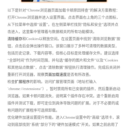
以下是针对“Chrome浏览器页面加载卡顿原因排查”的解决方案教程：
打开Chrome浏览器并进入设置界面。点击界面右上角的三个点图标，
从下拉菜单中选择“设置”。在左侧菜单栏找到“隐私和安全”选项并点
击进入，这里集中管理着与数据相关的所有功能模块。
清除缓存
和Cookies以释放空间。在设置页面中找到“清除浏览数据”按
钮，点击后会弹出操作窗口。该窗口展示了多种可清理的数据类型，
包括历史记录、下载内容等，但核心目标是处理缓存文件。建议选择
“全部时间”作为时间范围，并勾选“缓存的图片和文件”以及“Cookies
和其他站点数据”，点击“清除数据”按钮执行清理操作。完成后关闭并
重新打开浏览器，观察
页面加载速度
是否有所改善。
检查
扩展程序
的影响。访问扩展管理页面（地址栏输入
`chrome://extensions/`），暂时禁用所有已安装的插件，然后重新启动
浏览器。如果卡顿问题消失，说明某个插件存在冲突。逐个重新启用
插件并测试下载，即可定位到具体导致问题的扩展。对于不必要的或
有问题的扩展程序可选择卸载。
优化硬件加速设置提升性能。进入Chrome设置中的“高级”选项卡，滚
动到底部找到“系统”部分下的“硬件加速模式”开关。如果之前启用了