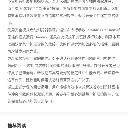
重置所有扩展到初始状态。若无法确定具体是哪个插件引起冲突，可
点击页面顶部的“全部重置”按钮，将所有扩展恢复到默认配置。这能
有效消除因参数设置不当造成的累积效应，但会丢失个性化定制的数
据。
使用安全模式启动浏览器验证。通过命令行参数--disable-extensions以
无插件模式运行Chrome。如果在此模式下浏览器运行稳定，则基本可
以确认是某个扩展导致的故障。此时再逐步添加回必要的插件，直到
再次触发问题为止。
更新或替换有问题的插件。对于确认存在兼容性问题的实用型插件，
访问Chrome应用商店查找同类型的新版本进行升级。部分开发者已经
修复了已知漏洞，新版通常具有更好的稳定性和性能表现。若没有合
适替代品，建议暂时停用该功能直至官方发布补丁。
通过上述步骤的组合运用，用户能够有效排查并解决谷歌浏览器因插
件冲突导致的频繁死机问题。关键在于耐心测试每个扩展的影响，优
先保障核心功能的正常使用。
推荐阅读