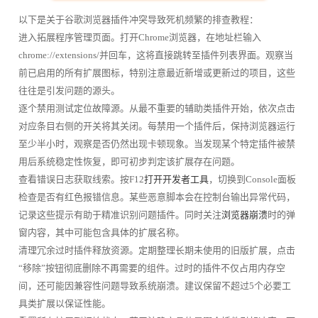
以下是关于谷歌浏览器插件冲突导致死机频繁的排查教程：
进入拓展程序管理页面。打开Chrome浏览器，在地址栏输入
chrome://extensions/并回车，这将直接跳转至插件列表界面。观察当
前已启用的所有扩展图标，特别注意最近新增或更新过的项目，这些
往往是引发问题的源头。
逐个禁用测试定位故障源。从最不重要的辅助类插件开始，依次点击
对应条目右侧的开关将其关闭。每禁用一个插件后，保持浏览器运行
至少半小时，观察是否仍然出现卡顿现象。当发现某个特定插件被禁
用后系统稳定性恢复，即可初步判定该扩展存在问题。
查看错误日志获取线索。按F12
打开开发者工具
，切换到Console面板
检查是否有红色报错信息。某些恶意脚本会在控制台输出异常代码，
记录这些提示有助于精准识别问题插件。同时关注
浏览器崩溃
时的弹
窗内容，其中可能包含具体的扩展名称。
清理冗余过时插件释放资源。定期整理长期未使用的旧版扩展，点击
“移除”按钮彻底删除不再需要的组件。过时的插件不仅占用内存空
间，还可能因兼容性问题导致系统崩溃。建议保留不超过5个必要工
具类扩展以保证性能。