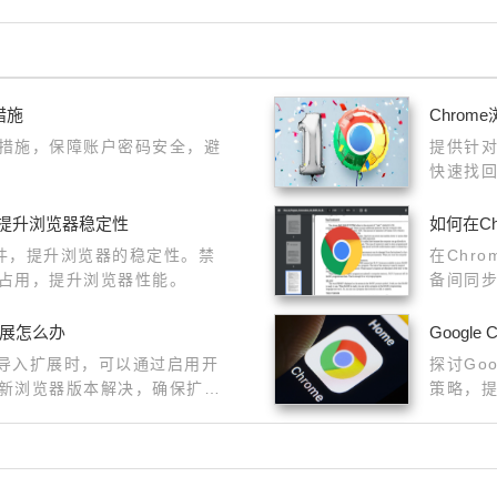
措施
Chro
措施，保障账户密码安全，避
提供针对
快速找
件提升浏览器稳定性
如何在C
插件，提升浏览器的稳定性。禁
在Chr
占用，提升浏览器性能。
备间同
据一致
扩展怎么办
Googl
法导入扩展时，可以通过启用开
探讨Go
新浏览器版本解决，确保扩展
策略，
和插件