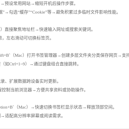
页”→预设常用网站→缩短开机后操作步骤。
据”→勾选“缓存”“Cookie”等→避免积累过多临时文件影响性能。
and+L`（Mac）直接聚焦地址栏→快速输入网址或搜索关键词。
退，左右滑动可切换标签页。
或`Command+Shift+B`（Mac）打开书签管理器→创建多层文件夹分类保存
如Ctrl+1~9）→通过键盘组合直接跳转。
史记录、扩展数据跨设备实时更新。
在其他设备远程控制当前浏览器→方便共享资料或协助操作。
ommand+Option+B`（Mac）→快速切换书签栏显示状态→释放顶部空间。
例
→适配高分辨率屏幕或阅读需求。