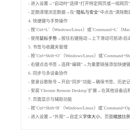
- 进入设置→“启动时”选择“打开特定网页或一组网
隐私与安全
- 定期清理浏览数据→在“
”中点击“清除数
4. 快捷键与手势操作
- 按`Ctrl+L`（Windows/Linux）或`Comm
鼠标手势
- 使用
→按住右键拖动→上下滑动可前进/后
5. 书签与收藏夹管理
- 按`Ctrl+Shift+O`（Windows/Linux）
- 右键点击书签→选择“编辑”→为重要链接添加快捷键（
6. 同步与多设备协作
- 登录谷歌账号→开启“同步”功能→确保书签、历
- 安装`Chrome Remote Desktop`扩展→
7. 页面显示与辅助功能
- 按`Ctrl+Shift+B`（Windows/Linux）或`C
字体大小
缩放比
- 进入设置→“外观”→自定义
、页面